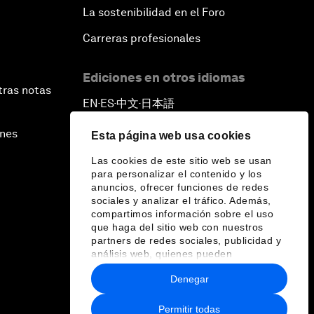
La sostenibilidad en el Foro
Carreras profesionales
Ediciones en otros idiomas
tras notas
EN
ES
中文
日本語
▪
▪
▪
ines
Esta página web usa cookies
Las cookies de este sitio web se usan
para personalizar el contenido y los
anuncios, ofrecer funciones de redes
sociales y analizar el tráfico. Además,
compartimos información sobre el uso
que haga del sitio web con nuestros
partners de redes sociales, publicidad y
análisis web, quienes pueden
combinarla con otra información que les
Denegar
haya proporcionado o que hayan
recopilado a partir del uso que haya
hecho de sus servicios.
Permitir todas