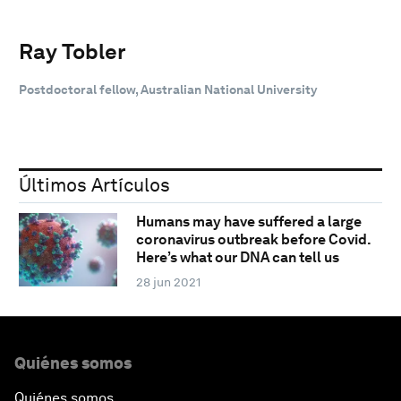
Ray Tobler
Postdoctoral fellow, Australian National University
Últimos Artículos
Humans may have suffered a large
coronavirus outbreak before Covid.
Here’s what our DNA can tell us
28 jun 2021
Quiénes somos
Quiénes somos