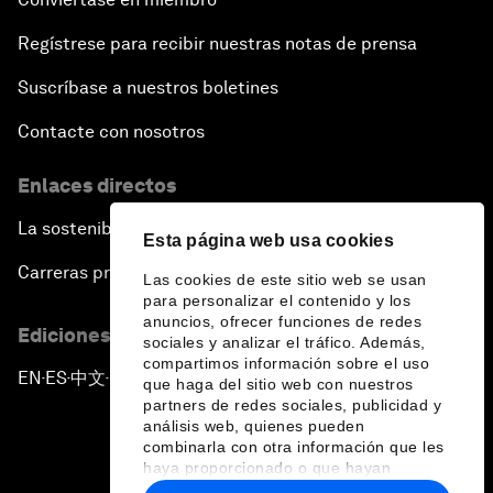
Regístrese para recibir nuestras notas de prensa
Suscríbase a nuestros boletines
Contacte con nosotros
Enlaces directos
La sostenibilidad en el Foro
Esta página web usa cookies
Carreras profesionales
Las cookies de este sitio web se usan
para personalizar el contenido y los
anuncios, ofrecer funciones de redes
Ediciones en otros idiomas
sociales y analizar el tráfico. Además,
compartimos información sobre el uso
EN
ES
中文
日本語
▪
▪
▪
que haga del sitio web con nuestros
partners de redes sociales, publicidad y
análisis web, quienes pueden
combinarla con otra información que les
haya proporcionado o que hayan
recopilado a partir del uso que haya