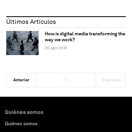
Últimos Artículos
How is digital media transforming the
way we work?
26 ago 2015
2/2
Anterior
Siguiente
Quiénes somos
Quiénes somos