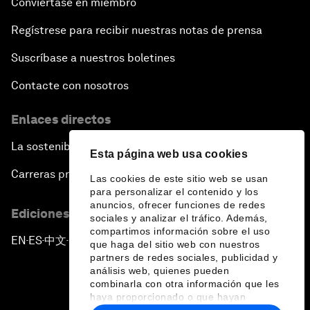
Conviértase en miembro
Regístrese para recibir nuestras notas de prensa
Suscríbase a nuestros boletines
Contacte con nosotros
Enlaces directos
La sostenibilidad en el Foro
Esta página web usa cookies
Carreras profesionales
Las cookies de este sitio web se usan
para personalizar el contenido y los
anuncios, ofrecer funciones de redes
Ediciones en otros idiomas
sociales y analizar el tráfico. Además,
compartimos información sobre el uso
EN
ES
中文
日本語
▪
▪
▪
que haga del sitio web con nuestros
partners de redes sociales, publicidad y
análisis web, quienes pueden
combinarla con otra información que les
haya proporcionado o que hayan