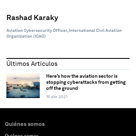
Rashad Karaky
Aviation Cybersecurity Officer, International Civil Aviation
Organization (ICAO)
Últimos Artículos
Here's how the aviation sector is
stopping cyberattacks from getting
off the ground
15 abr 2021
Quiénes somos
Quiénes somos