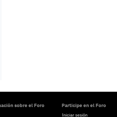
ación sobre el Foro
Participe en el Foro
Iniciar sesión