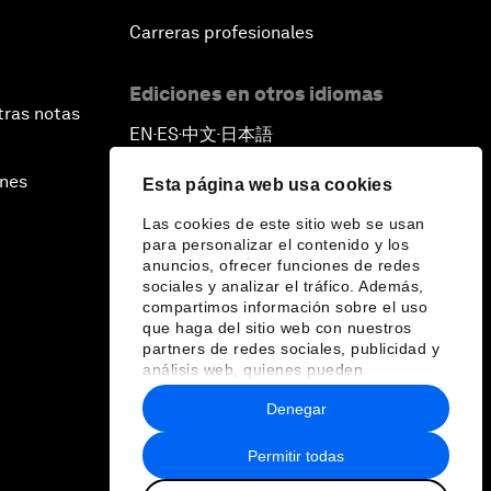
Carreras profesionales
Ediciones en otros idiomas
tras notas
EN
ES
中文
日本語
▪
▪
▪
ines
Esta página web usa cookies
Las cookies de este sitio web se usan
para personalizar el contenido y los
anuncios, ofrecer funciones de redes
sociales y analizar el tráfico. Además,
compartimos información sobre el uso
que haga del sitio web con nuestros
partners de redes sociales, publicidad y
análisis web, quienes pueden
combinarla con otra información que les
Denegar
haya proporcionado o que hayan
recopilado a partir del uso que haya
hecho de sus servicios.
Permitir todas