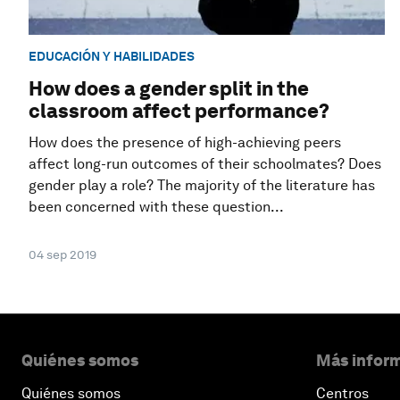
EDUCACIÓN Y HABILIDADES
How does a gender split in the
classroom affect performance?
How does the presence of high-achieving peers
affect long-run outcomes of their schoolmates? Does
gender play a role? The majority of the literature has
been concerned with these question...
04 sep 2019
Quiénes somos
Más inform
Quiénes somos
Centros