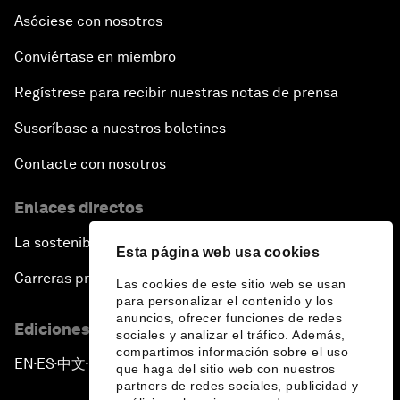
Asóciese con nosotros
Conviértase en miembro
Regístrese para recibir nuestras notas de prensa
Suscríbase a nuestros boletines
Contacte con nosotros
Enlaces directos
La sostenibilidad en el Foro
Esta página web usa cookies
Carreras profesionales
Las cookies de este sitio web se usan
para personalizar el contenido y los
anuncios, ofrecer funciones de redes
Ediciones en otros idiomas
sociales y analizar el tráfico. Además,
compartimos información sobre el uso
EN
ES
中文
日本語
▪
▪
▪
que haga del sitio web con nuestros
partners de redes sociales, publicidad y