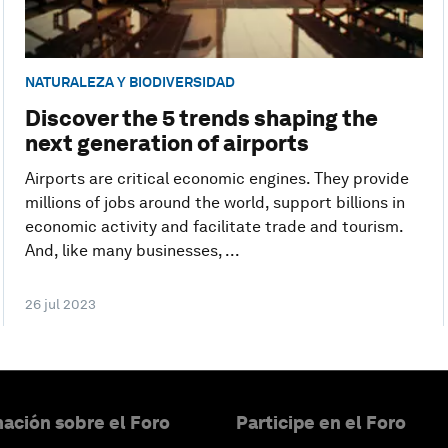
NATURALEZA Y BIODIVERSIDAD
Discover the 5 trends shaping the
next generation of airports
Airports are critical economic engines. They provide
millions of jobs around the world, support billions in
economic activity and facilitate trade and tourism.
And, like many businesses, ...
26 jul 2023
ación sobre el Foro
Participe en el Foro