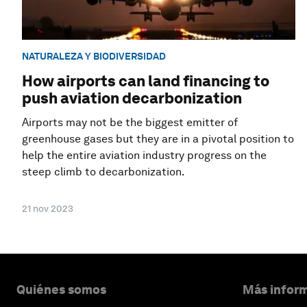
NATURALEZA Y BIODIVERSIDAD
How airports can land financing to
push aviation decarbonization
Airports may not be the biggest emitter of
greenhouse gases but they are in a pivotal position to
help the entire aviation industry progress on the
steep climb to decarbonization.
21 nov 2023
Quiénes somos
Más inform