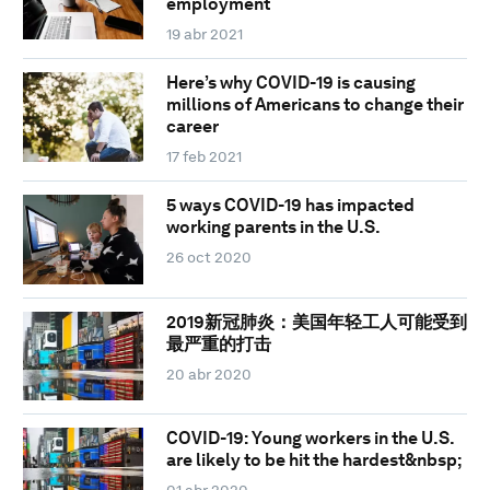
employment
19 abr 2021
Here’s why COVID-19 is causing
millions of Americans to change their
career
17 feb 2021
5 ways COVID-19 has impacted
working parents in the U.S.
26 oct 2020
2019新冠肺炎：美国年轻工人可能受到
最严重的打击
20 abr 2020
COVID-19: Young workers in the U.S.
are likely to be hit the hardest&nbsp;