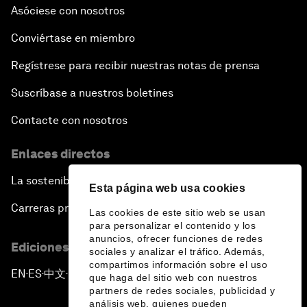
Asóciese con nosotros
Conviértase en miembro
Regístrese para recibir nuestras notas de prensa
Suscríbase a nuestros boletines
Contacte con nosotros
Enlaces directos
La sostenibilidad en el Foro
Esta página web usa cookies
Carreras profesionales
Las cookies de este sitio web se usan
para personalizar el contenido y los
anuncios, ofrecer funciones de redes
Ediciones en otros idiomas
sociales y analizar el tráfico. Además,
compartimos información sobre el uso
EN
ES
中文
日本語
▪
▪
▪
que haga del sitio web con nuestros
partners de redes sociales, publicidad y
análisis web, quienes pueden