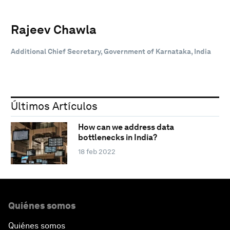
Rajeev Chawla
Additional Chief Secretary, Government of Karnataka, India
Últimos Artículos
How can we address data
bottlenecks in India?
18 feb 2022
Quiénes somos
Quiénes somos