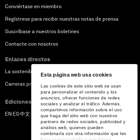
Conviértase en miembro
Regístrese para recibir nuestras notas de prensa
Suscríbase a nuestros boletines
Contacte con nosotros
Enlaces directos
La sostenibilidad en el Foro
Esta página web usa cookies
Carreras profesionales
Las cookies de este sitio web se usan
para personalizar el contenido y los
anuncios, ofrecer funciones de redes
Ediciones en otros idiomas
sociales y analizar el tráfico. Además,
compartimos información sobre el uso
EN
ES
中文
日本語
▪
▪
▪
que haga del sitio web con nuestros
partners de redes sociales, publicidad y
análisis web, quienes pueden
combinarla con otra información que les
haya proporcionado o que hayan