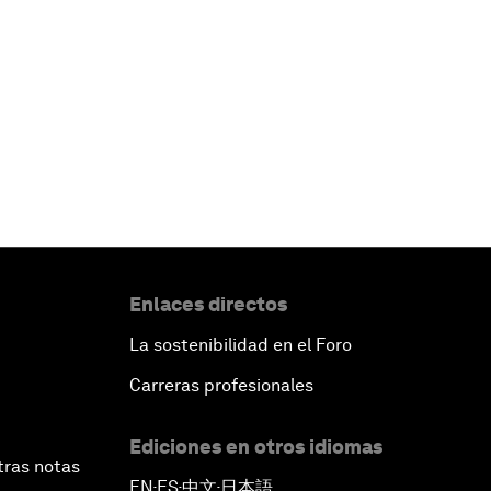
Enlaces directos
La sostenibilidad en el Foro
Carreras profesionales
Ediciones en otros idiomas
tras notas
EN
ES
中文
日本語
▪
▪
▪