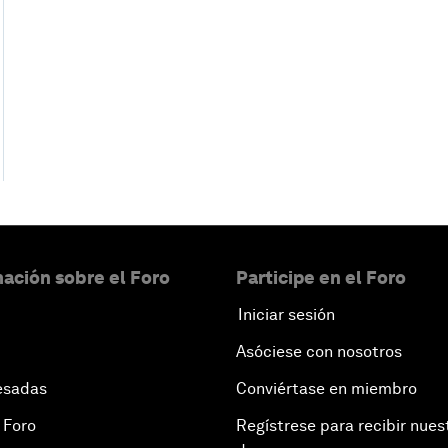
ación sobre el Foro
Participe en el Foro
Iniciar sesión
Asóciese con nosotros
esadas
Conviértase en miembro
 Foro
Regístrese para recibir nues