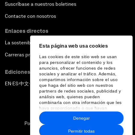
Suscríbase a nuestros boletines
Contacte con nosotros
Enlaces directos
La sostenibilidad en el Foro
Esta página web usa cookies
Carreras profesionales
Las cookies de este sitio web se usan
para personalizar el contenido y los
anuncios, ofrecer funciones de redes
Ediciones en otros idiomas
sociales y analizar el tráfico. Además,
compartimos información sobre el uso
EN
ES
中文
日本語
▪
▪
▪
que haga del sitio web con nuestros
partners de redes sociales, publicidad y
análisis web, quienes pueden
combinarla con otra información que les
haya proporcionado o que hayan
recopilado a partir del uso que haya
Denegar
hecho de sus servicios.
Política de privacidad y normas de uso
Permitir todas
Sitemap