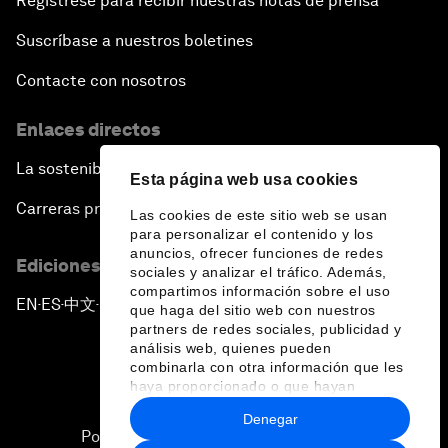
Regístrese para recibir nuestras notas de prensa
Suscríbase a nuestros boletines
Contacte con nosotros
Enlaces directos
La sostenibilidad en el Foro
Esta página web usa cookies
Carreras profesionales
Las cookies de este sitio web se usan
para personalizar el contenido y los
anuncios, ofrecer funciones de redes
Ediciones en otros idiomas
sociales y analizar el tráfico. Además,
compartimos información sobre el uso
EN
ES
中文
日本語
▪
▪
▪
que haga del sitio web con nuestros
partners de redes sociales, publicidad y
análisis web, quienes pueden
combinarla con otra información que les
haya proporcionado o que hayan
recopilado a partir del uso que haya
Denegar
hecho de sus servicios.
Política de privacidad y normas de uso