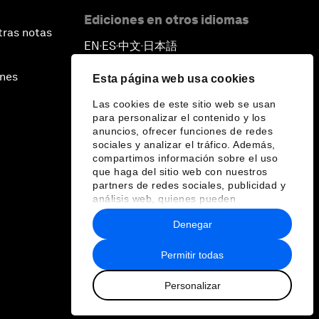
Ediciones en otros idiomas
tras notas
EN
ES
中文
日本語
▪
▪
▪
ines
Esta página web usa cookies
Las cookies de este sitio web se usan
para personalizar el contenido y los
anuncios, ofrecer funciones de redes
sociales y analizar el tráfico. Además,
compartimos información sobre el uso
que haga del sitio web con nuestros
partners de redes sociales, publicidad y
análisis web, quienes pueden
combinarla con otra información que les
Denegar
haya proporcionado o que hayan
recopilado a partir del uso que haya
hecho de sus servicios.
Permitir todas
Personalizar