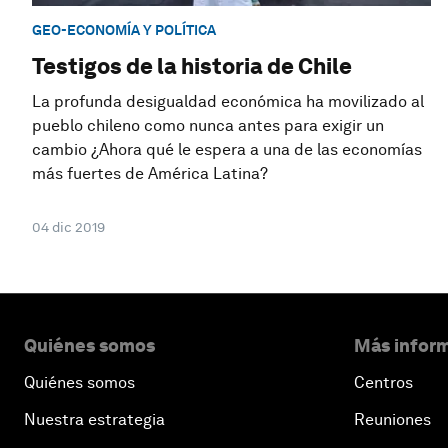
GEO-ECONOMÍA Y POLÍTICA
Testigos de la historia de Chile
La profunda desigualdad económica ha movilizado al
pueblo chileno como nunca antes para exigir un
cambio ¿Ahora qué le espera a una de las economías
más fuertes de América Latina?
04 dic 2019
Quiénes somos
Más inform
Quiénes somos
Centros
Nuestra estrategia
Reuniones