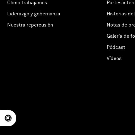
Cómo trabajamos
Partes inter
Liderazgo y gobernanza
Historias del
Nuestra repercusión
Notas de pr
Galería de f
Pódcast
Vídeos
EN
ES
中文
日本語