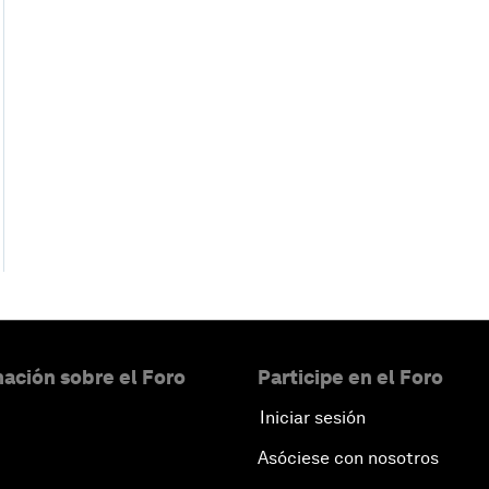
ación sobre el Foro
Participe en el Foro
Iniciar sesión
Asóciese con nosotros