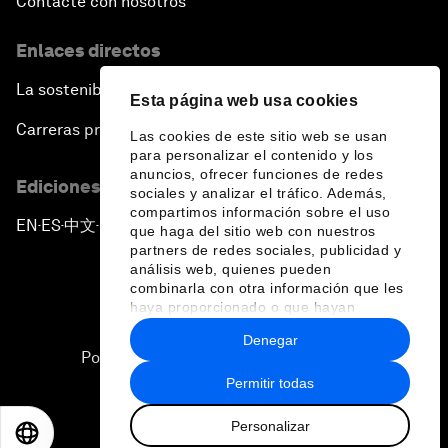
Contacte con nosotros
Enlaces directos
La sostenibilidad en el Foro
Esta página web usa cookies
Carreras profesionales
Las cookies de este sitio web se usan
para personalizar el contenido y los
anuncios, ofrecer funciones de redes
Ediciones en otros idiomas
sociales y analizar el tráfico. Además,
compartimos información sobre el uso
EN
ES
中文
日本語
▪
▪
▪
que haga del sitio web con nuestros
partners de redes sociales, publicidad y
análisis web, quienes pueden
combinarla con otra información que les
haya proporcionado o que hayan
recopilado a partir del uso que haya
Denegar
hecho de sus servicios.
Política de privacidad y normas de uso
Permitir todas
Sitemap
Personalizar
©
2026
Foro Económico Mundial
EN
ES
中文
日本語