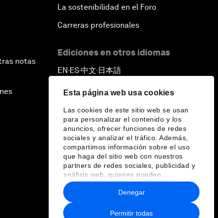
La sostenibilidad en el Foro
Carreras profesionales
Ediciones en otros idiomas
tras notas
EN
ES
中文
日本語
▪
▪
▪
ines
Esta página web usa cookies
Las cookies de este sitio web se usan
para personalizar el contenido y los
anuncios, ofrecer funciones de redes
sociales y analizar el tráfico. Además,
compartimos información sobre el uso
que haga del sitio web con nuestros
partners de redes sociales, publicidad y
análisis web, quienes pueden
combinarla con otra información que les
Denegar
haya proporcionado o que hayan
recopilado a partir del uso que haya
hecho de sus servicios.
Permitir todas