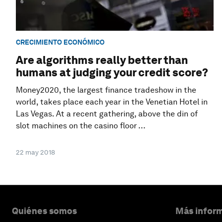
CRECIMIENTO ECONÓMICO
Are algorithms really better than
humans at judging your credit score?
Money2020, the largest finance tradeshow in the
world, takes place each year in the Venetian Hotel in
Las Vegas. At a recent gathering, above the din of
slot machines on the casino floor ...
22 may 2018
Quiénes somos
Más inform