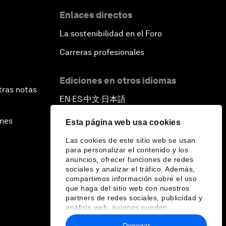
Enlaces directos
La sostenibilidad en el Foro
Carreras profesionales
Ediciones en otros idiomas
tras notas
EN
ES
中文
日本語
▪
▪
▪
ines
Esta página web usa cookies
Las cookies de este sitio web se usan
para personalizar el contenido y los
anuncios, ofrecer funciones de redes
sociales y analizar el tráfico. Además,
compartimos información sobre el uso
que haga del sitio web con nuestros
partners de redes sociales, publicidad y
análisis web, quienes pueden
combinarla con otra información que les
Denegar