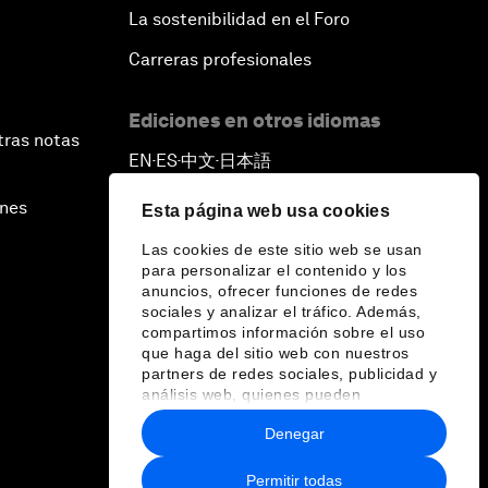
La sostenibilidad en el Foro
Carreras profesionales
Ediciones en otros idiomas
tras notas
EN
ES
中文
日本語
▪
▪
▪
ines
Esta página web usa cookies
Las cookies de este sitio web se usan
para personalizar el contenido y los
anuncios, ofrecer funciones de redes
sociales y analizar el tráfico. Además,
compartimos información sobre el uso
que haga del sitio web con nuestros
partners de redes sociales, publicidad y
análisis web, quienes pueden
combinarla con otra información que les
Denegar
haya proporcionado o que hayan
recopilado a partir del uso que haya
hecho de sus servicios.
Permitir todas