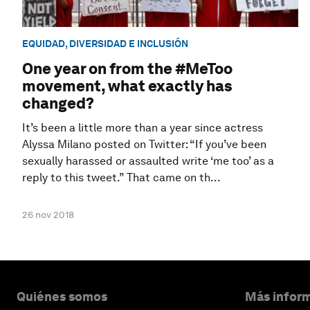
EQUIDAD, DIVERSIDAD E INCLUSIÓN
One year on from the #MeToo
movement, what exactly has
changed?
It’s been a little more than a year since actress
Alyssa Milano posted on Twitter: “If you’ve been
sexually harassed or assaulted write ‘me too’ as a
reply to this tweet.” That came on th...
26 nov 2018
Quiénes somos
Más inform