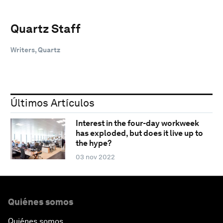
Quartz Staff
Writers, Quartz
Últimos Artículos
Interest in the four-day workweek
has exploded, but does it live up to
the hype?
03 nov 2022
Quiénes somos
Quiénes somos