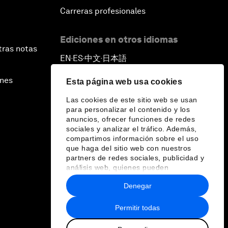
Carreras profesionales
Ediciones en otros idiomas
tras notas
EN
ES
中文
日本語
▪
▪
▪
ines
Esta página web usa cookies
Las cookies de este sitio web se usan
para personalizar el contenido y los
anuncios, ofrecer funciones de redes
sociales y analizar el tráfico. Además,
compartimos información sobre el uso
que haga del sitio web con nuestros
partners de redes sociales, publicidad y
análisis web, quienes pueden
combinarla con otra información que les
Denegar
haya proporcionado o que hayan
recopilado a partir del uso que haya
hecho de sus servicios.
Permitir todas