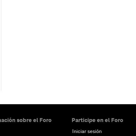
ación sobre el Foro
Participe en el Foro
Iniciar sesión