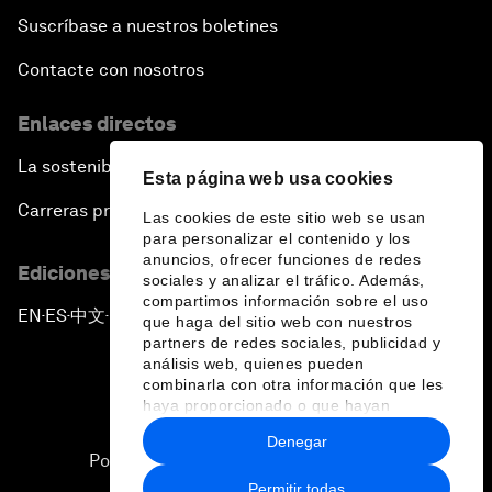
Suscríbase a nuestros boletines
Contacte con nosotros
Enlaces directos
La sostenibilidad en el Foro
Esta página web usa cookies
Carreras profesionales
Las cookies de este sitio web se usan
para personalizar el contenido y los
anuncios, ofrecer funciones de redes
Ediciones en otros idiomas
sociales y analizar el tráfico. Además,
compartimos información sobre el uso
EN
ES
中文
日本語
▪
▪
▪
que haga del sitio web con nuestros
partners de redes sociales, publicidad y
análisis web, quienes pueden
combinarla con otra información que les
haya proporcionado o que hayan
recopilado a partir del uso que haya
Denegar
hecho de sus servicios.
Política de privacidad y normas de uso
Permitir todas