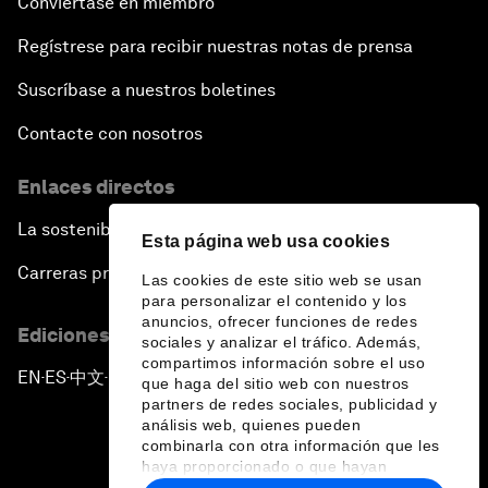
Conviértase en miembro
Regístrese para recibir nuestras notas de prensa
Suscríbase a nuestros boletines
Contacte con nosotros
Enlaces directos
La sostenibilidad en el Foro
Esta página web usa cookies
Carreras profesionales
Las cookies de este sitio web se usan
para personalizar el contenido y los
anuncios, ofrecer funciones de redes
Ediciones en otros idiomas
sociales y analizar el tráfico. Además,
compartimos información sobre el uso
EN
ES
中文
日本語
▪
▪
▪
que haga del sitio web con nuestros
partners de redes sociales, publicidad y
análisis web, quienes pueden
combinarla con otra información que les
haya proporcionado o que hayan
recopilado a partir del uso que haya