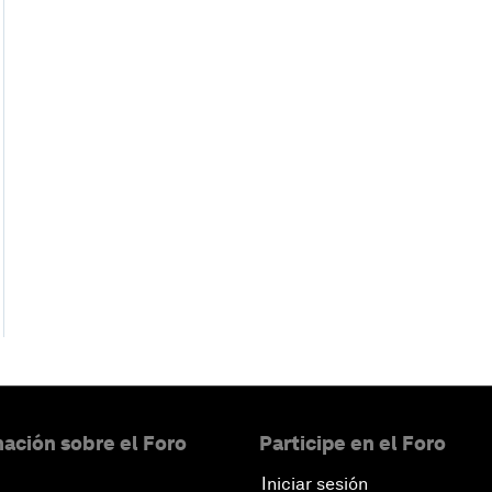
ación sobre el Foro
Participe en el Foro
Iniciar sesión