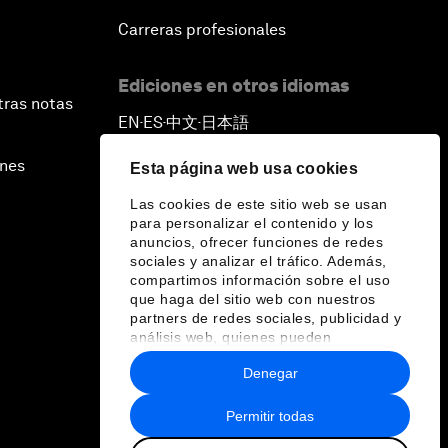
Carreras profesionales
Ediciones en otros idiomas
tras notas
EN
ES
中文
日本語
▪
▪
▪
ines
Esta página web usa cookies
Las cookies de este sitio web se usan
para personalizar el contenido y los
anuncios, ofrecer funciones de redes
sociales y analizar el tráfico. Además,
compartimos información sobre el uso
que haga del sitio web con nuestros
partners de redes sociales, publicidad y
análisis web, quienes pueden
combinarla con otra información que les
Denegar
haya proporcionado o que hayan
recopilado a partir del uso que haya
hecho de sus servicios.
Permitir todas