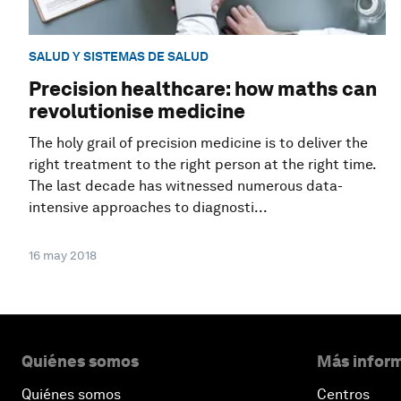
SALUD Y SISTEMAS DE SALUD
Precision healthcare: how maths can
revolutionise medicine
The holy grail of precision medicine is to deliver the
right treatment to the right person at the right time.
The last decade has witnessed numerous data-
intensive approaches to diagnosti...
16 may 2018
Quiénes somos
Más inform
Quiénes somos
Centros