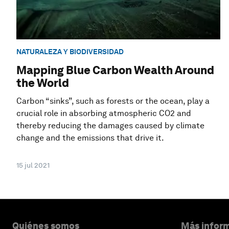
NATURALEZA Y BIODIVERSIDAD
Mapping Blue Carbon Wealth Around
the World
Carbon “sinks”, such as forests or the ocean, play a
crucial role in absorbing atmospheric CO2 and
thereby reducing the damages caused by climate
change and the emissions that drive it.
15 jul 2021
Quiénes somos
Más inform