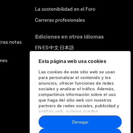
La sostenibilidad en el Foro
Carreras profesionales
Ediciones en otros idiomas
tras notas
EN
ES
中文
日本語
▪
▪
▪
ines
Esta página web usa cookies
Las cookies de este sitio web se usan
para personalizar el contenido y los
anuncios, ofrecer funciones de redes
sociales y analizar el tráfico. Además,
compartimos información sobre el uso
que haga del sitio web con nuestros
partners de redes sociales, publicidad y
análisis web, quienes pueden
combinarla con otra información que les
Denegar
haya proporcionado o que hayan
recopilado a partir del uso que haya