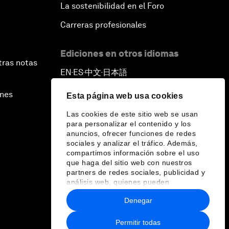
La sostenibilidad en el Foro
Carreras profesionales
Ediciones en otros idiomas
tras notas
EN
ES
中文
日本語
▪
▪
▪
ines
Esta página web usa cookies
Las cookies de este sitio web se usan
para personalizar el contenido y los
anuncios, ofrecer funciones de redes
sociales y analizar el tráfico. Además,
compartimos información sobre el uso
que haga del sitio web con nuestros
partners de redes sociales, publicidad y
análisis web, quienes pueden
combinarla con otra información que les
Denegar
haya proporcionado o que hayan
recopilado a partir del uso que haya
hecho de sus servicios.
Permitir todas