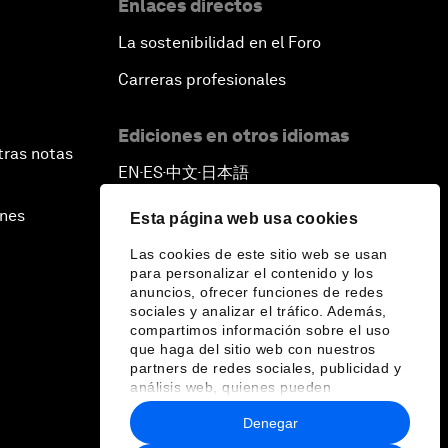
Enlaces directos
La sostenibilidad en el Foro
Carreras profesionales
Ediciones en otros idiomas
tras notas
EN
ES
中文
日本語
▪
▪
▪
ines
Esta página web usa cookies
Las cookies de este sitio web se usan
para personalizar el contenido y los
anuncios, ofrecer funciones de redes
sociales y analizar el tráfico. Además,
compartimos información sobre el uso
que haga del sitio web con nuestros
partners de redes sociales, publicidad y
análisis web, quienes pueden
combinarla con otra información que les
Denegar
haya proporcionado o que hayan
recopilado a partir del uso que haya