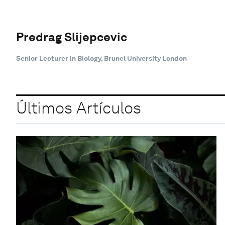
Predrag Slijepcevic
Senior Lecturer in Biology, Brunel University London
Últimos Artículos