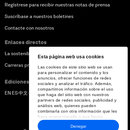
Regístrese para recibir nuestras notas de prensa
Suscríbase a nuestros boletines
Contacte con nosotros
Enlaces directos
La sostenibilidad en el Foro
Esta página web usa cookies
Carreras profesionales
Las cookies de este sitio web se usan
para personalizar el contenido y los
anuncios, ofrecer funciones de redes
Ediciones en otros idiomas
sociales y analizar el tráfico. Además,
compartimos información sobre el uso
EN
ES
中文
日本語
▪
▪
▪
que haga del sitio web con nuestros
partners de redes sociales, publicidad y
análisis web, quienes pueden
combinarla con otra información que les
haya proporcionado o que hayan
recopilado a partir del uso que haya
Denegar
hecho de sus servicios.