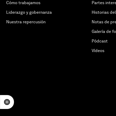
Cómo trabajamos
Partes inter
Liderazgo y gobernanza
Historias del
Nuestra repercusión
Notas de pr
Galería de f
Pódcast
Vídeos
EN
ES
中文
日本語