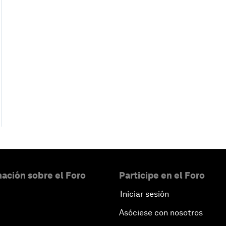
ación sobre el Foro
Participe en el Foro
Iniciar sesión
Asóciese con nosotros