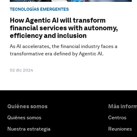
TECNOLOGÍAS EMERGENTES
How Agentic AI will transform
financial services with autonomy,
efficiency and inclusion
As AI accelerates, the financial industry faces a
transformative era defined by Agentic AI.
02 dic 2024
Quiénes somos
Más inform
Quiénes somos
Centros
Nuestra estrategia
Reuniones