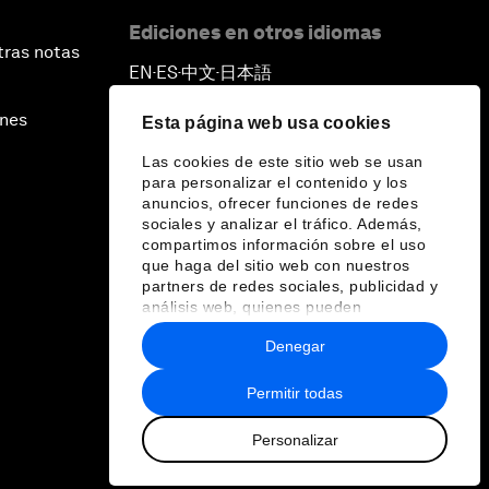
Ediciones en otros idiomas
tras notas
EN
ES
中文
日本語
▪
▪
▪
ines
Esta página web usa cookies
Las cookies de este sitio web se usan
para personalizar el contenido y los
anuncios, ofrecer funciones de redes
sociales y analizar el tráfico. Además,
compartimos información sobre el uso
que haga del sitio web con nuestros
partners de redes sociales, publicidad y
análisis web, quienes pueden
combinarla con otra información que les
Denegar
haya proporcionado o que hayan
recopilado a partir del uso que haya
hecho de sus servicios.
Permitir todas
Personalizar