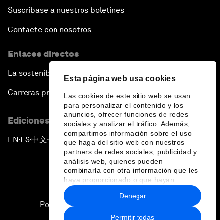
Suscríbase a nuestros boletines
Contacte con nosotros
Enlaces directos
La sostenibilidad en el Foro
Esta página web usa cookies
Carreras profesionales
Las cookies de este sitio web se usan
para personalizar el contenido y los
anuncios, ofrecer funciones de redes
Ediciones en otros idiomas
sociales y analizar el tráfico. Además,
compartimos información sobre el uso
EN
ES
中文
日本語
▪
▪
▪
que haga del sitio web con nuestros
partners de redes sociales, publicidad y
análisis web, quienes pueden
combinarla con otra información que les
haya proporcionado o que hayan
recopilado a partir del uso que haya
Denegar
hecho de sus servicios.
Política de privacidad y normas de uso
Permitir todas