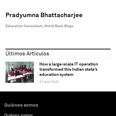
Pradyumna Bhattacharjee
Education Consultant, World Bank Blogs
Últimos Artículos
How a large-scale IT operation
transformed this Indian state’s
education system
27 ene 2021
Quiénes somos
Quiénes somos