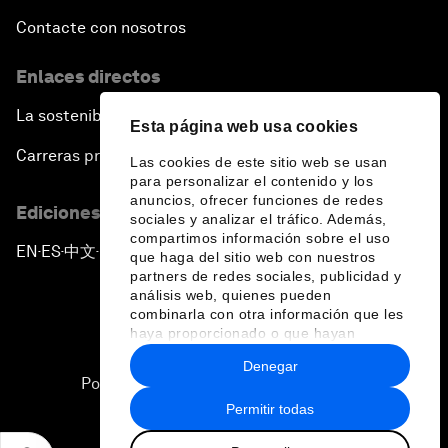
Contacte con nosotros
Enlaces directos
La sostenibilidad en el Foro
Esta página web usa cookies
Carreras profesionales
Las cookies de este sitio web se usan
para personalizar el contenido y los
anuncios, ofrecer funciones de redes
Ediciones en otros idiomas
sociales y analizar el tráfico. Además,
compartimos información sobre el uso
EN
ES
中文
日本語
▪
▪
▪
que haga del sitio web con nuestros
partners de redes sociales, publicidad y
análisis web, quienes pueden
combinarla con otra información que les
haya proporcionado o que hayan
recopilado a partir del uso que haya
Denegar
hecho de sus servicios.
Política de privacidad y normas de uso
Permitir todas
Sitemap