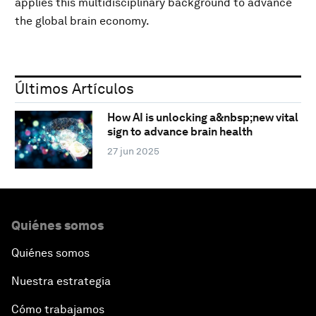
applies this multidisciplinary background to advance
the global brain economy.
Últimos Artículos
How AI is unlocking a&nbsp;new vital
sign to advance brain health
27 jun 2025
Quiénes somos
Quiénes somos
Nuestra estrategia
Cómo trabajamos