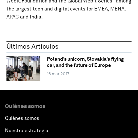
Webit.Foundation and the Global Webit Series - among
the largest tech and digital events for EMEA, MENA,
APAC and India.
Últimos Artículos
Poland's unicorn, Slovakia's flying
car, and the future of Europe
16 mar 2017
Quiénes somos
Quiénes somos
Nuestra estrategia