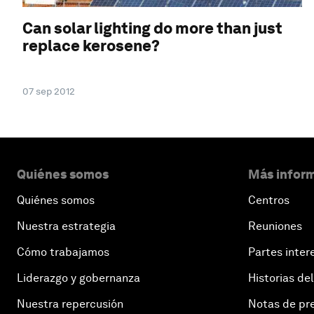
Can solar lighting do more than just
replace kerosene?
07 sep 2012
Quiénes somos
Más inform
Quiénes somos
Centros
Nuestra estrategia
Reuniones
Cómo trabajamos
Partes inter
Liderazgo y gobernanza
Historias del
Nuestra repercusión
Notas de pr