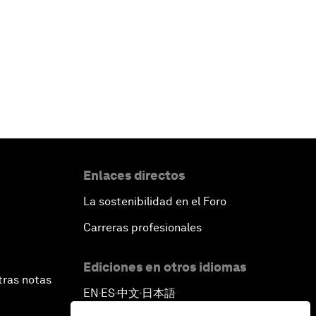
Enlaces directos
La sostenibilidad en el Foro
Carreras profesionales
Ediciones en otros idiomas
tras notas
EN
ES
中文
日本語
▪
▪
▪