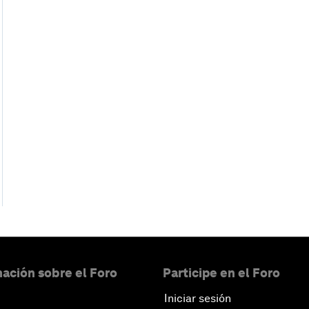
ación sobre el Foro
Participe en el Foro
Iniciar sesión