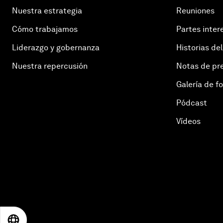
Nuestra estrategia
Reuniones
Cómo trabajamos
Partes inter
Liderazgo y gobernanza
Historias del
Nuestra repercusión
Notas de pr
Galería de f
Pódcast
Vídeos
EN
ES
中文
日本語