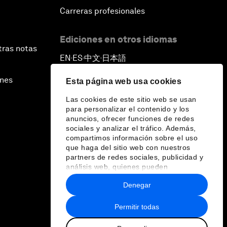
Carreras profesionales
Ediciones en otros idiomas
tras notas
EN
ES
中文
日本語
▪
▪
▪
ines
Esta página web usa cookies
Las cookies de este sitio web se usan
para personalizar el contenido y los
anuncios, ofrecer funciones de redes
sociales y analizar el tráfico. Además,
compartimos información sobre el uso
que haga del sitio web con nuestros
partners de redes sociales, publicidad y
análisis web, quienes pueden
combinarla con otra información que les
Denegar
haya proporcionado o que hayan
recopilado a partir del uso que haya
hecho de sus servicios.
Permitir todas