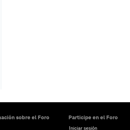
ación sobre el Foro
Participe en el Foro
Iniciar sesión