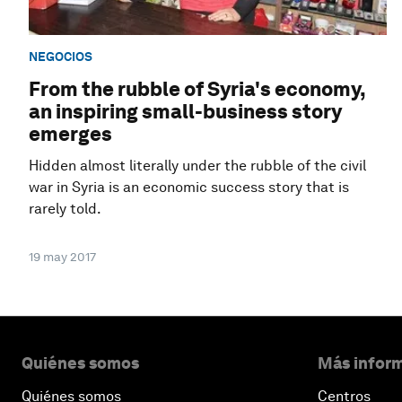
NEGOCIOS
From the rubble of Syria's economy,
an inspiring small-business story
emerges
Hidden almost literally under the rubble of the civil
war in Syria is an economic success story that is
rarely told.
19 may 2017
Quiénes somos
Más inform
Quiénes somos
Centros