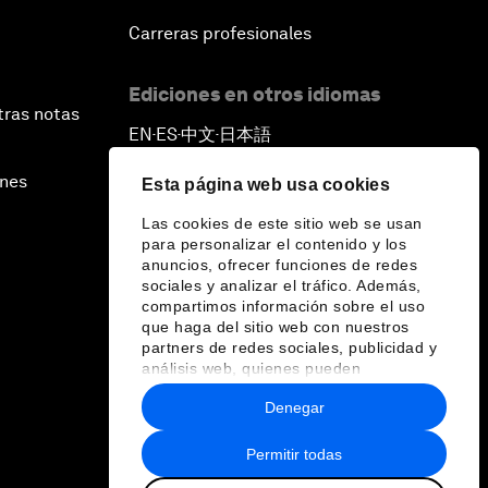
Carreras profesionales
Ediciones en otros idiomas
tras notas
EN
ES
中文
日本語
▪
▪
▪
ines
Esta página web usa cookies
Las cookies de este sitio web se usan
para personalizar el contenido y los
anuncios, ofrecer funciones de redes
sociales y analizar el tráfico. Además,
compartimos información sobre el uso
que haga del sitio web con nuestros
partners de redes sociales, publicidad y
análisis web, quienes pueden
combinarla con otra información que les
Denegar
haya proporcionado o que hayan
recopilado a partir del uso que haya
hecho de sus servicios.
Permitir todas