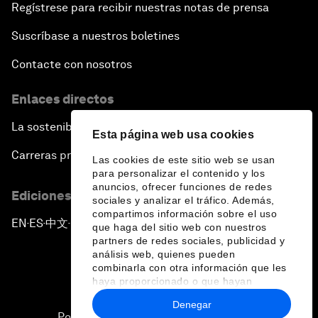
Regístrese para recibir nuestras notas de prensa
Suscríbase a nuestros boletines
Contacte con nosotros
Enlaces directos
La sostenibilidad en el Foro
Esta página web usa cookies
Carreras profesionales
Las cookies de este sitio web se usan
para personalizar el contenido y los
anuncios, ofrecer funciones de redes
Ediciones en otros idiomas
sociales y analizar el tráfico. Además,
compartimos información sobre el uso
EN
ES
中文
日本語
▪
▪
▪
que haga del sitio web con nuestros
partners de redes sociales, publicidad y
análisis web, quienes pueden
combinarla con otra información que les
haya proporcionado o que hayan
recopilado a partir del uso que haya
Denegar
hecho de sus servicios.
Política de privacidad y normas de uso