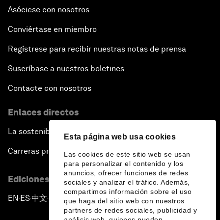
Asóciese con nosotros
Conviértase en miembro
Regístrese para recibir nuestras notas de prensa
Suscríbase a nuestros boletines
Contacte con nosotros
Enlaces directos
La sostenibilidad en el Foro
Esta página web usa cookies
Carreras profesionales
Las cookies de este sitio web se usan
para personalizar el contenido y los
anuncios, ofrecer funciones de redes
Ediciones en otros idiomas
sociales y analizar el tráfico. Además,
compartimos información sobre el uso
EN
ES
中文
日本語
▪
▪
▪
que haga del sitio web con nuestros
partners de redes sociales, publicidad y
análisis web, quienes pueden