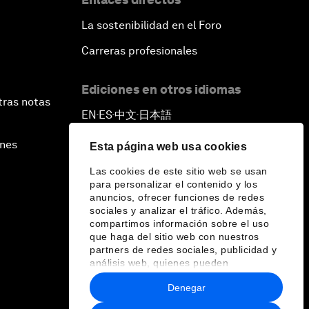
La sostenibilidad en el Foro
Carreras profesionales
Ediciones en otros idiomas
tras notas
EN
ES
中文
日本語
▪
▪
▪
ines
Esta página web usa cookies
Las cookies de este sitio web se usan
para personalizar el contenido y los
anuncios, ofrecer funciones de redes
sociales y analizar el tráfico. Además,
compartimos información sobre el uso
que haga del sitio web con nuestros
partners de redes sociales, publicidad y
análisis web, quienes pueden
combinarla con otra información que les
Denegar
haya proporcionado o que hayan
recopilado a partir del uso que haya