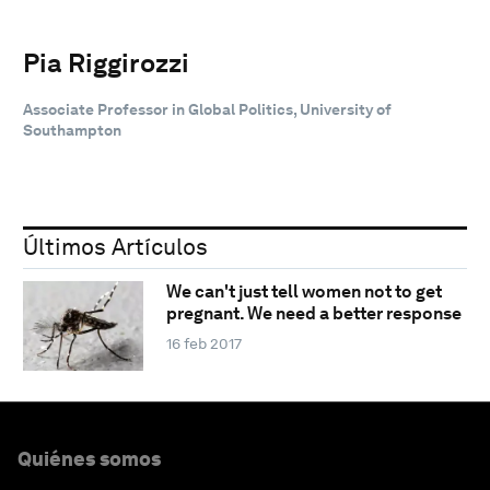
Pia Riggirozzi
Associate Professor in Global Politics, University of
Southampton
Últimos Artículos
We can't just tell women not to get
pregnant. We need a better response
16 feb 2017
Quiénes somos