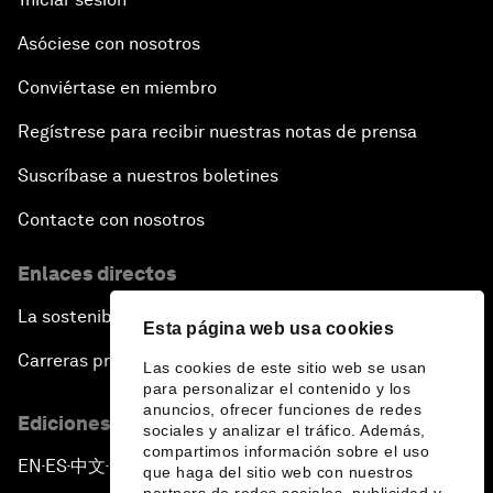
Asóciese con nosotros
Conviértase en miembro
Regístrese para recibir nuestras notas de prensa
Suscríbase a nuestros boletines
Contacte con nosotros
Enlaces directos
La sostenibilidad en el Foro
Esta página web usa cookies
Carreras profesionales
Las cookies de este sitio web se usan
para personalizar el contenido y los
anuncios, ofrecer funciones de redes
Ediciones en otros idiomas
sociales y analizar el tráfico. Además,
compartimos información sobre el uso
EN
ES
中文
日本語
▪
▪
▪
que haga del sitio web con nuestros