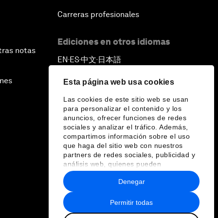
Carreras profesionales
Ediciones en otros idiomas
tras notas
EN
ES
中文
日本語
▪
▪
▪
ines
Esta página web usa cookies
Las cookies de este sitio web se usan
para personalizar el contenido y los
anuncios, ofrecer funciones de redes
sociales y analizar el tráfico. Además,
compartimos información sobre el uso
que haga del sitio web con nuestros
partners de redes sociales, publicidad y
análisis web, quienes pueden
combinarla con otra información que les
Denegar
haya proporcionado o que hayan
recopilado a partir del uso que haya
hecho de sus servicios.
Permitir todas