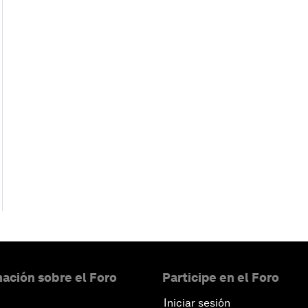
ación sobre el Foro
Participe en el Foro
Iniciar sesión