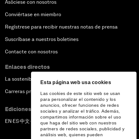
Asóciese con nosotros
Conviértase en miembro
Regístrese para recibir nuestras notas de prensa
Suscríbase a nuestros boletines
Contacte con nosotros
Enlaces directos
La sostenibilidad en el Foro
Esta página web usa cookies
Carreras profesionales
Las cookies de este sitio web se usan
para personalizar el contenido y los
anuncios, ofrecer funciones de redes
Ediciones en otros idiomas
sociales y analizar el tráfico. Además,
compartimos información sobre el uso
EN
ES
中文
日本語
▪
▪
▪
que haga del sitio web con nuestros
partners de redes sociales, publicidad y
análisis web, quienes pueden