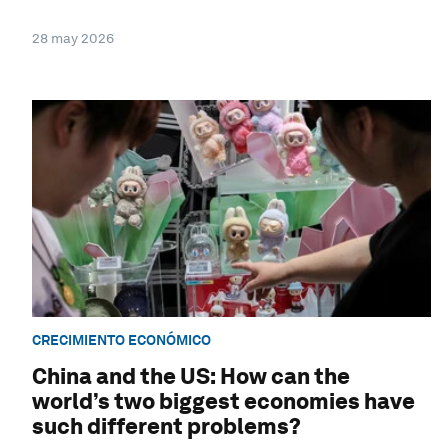
28 may 2026
CRECIMIENTO ECONÓMICO
China and the US: How can the
world’s two biggest economies have
such different problems?