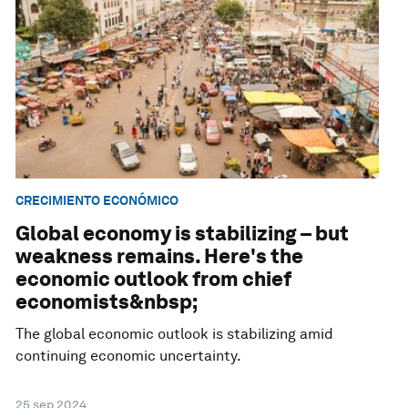
CRECIMIENTO ECONÓMICO
Global economy is stabilizing – but
weakness remains. Here's the
economic outlook from chief
economists&nbsp;
The global economic outlook is stabilizing amid
continuing economic uncertainty.
25 sep 2024