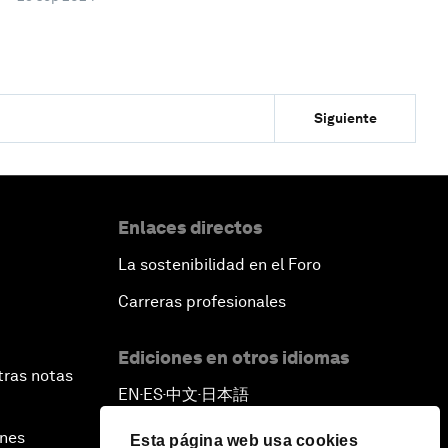
Siguiente
Enlaces directos
La sostenibilidad en el Foro
Carreras profesionales
Ediciones en otros idiomas
tras notas
EN
ES
中文
日本語
▪
▪
▪
ines
Esta página web usa cookies