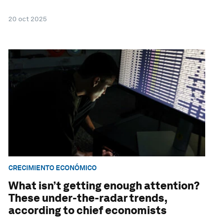
20 oct 2025
CRECIMIENTO ECONÓMICO
What isn’t getting enough attention?
These under-the-radar trends,
according to chief economists