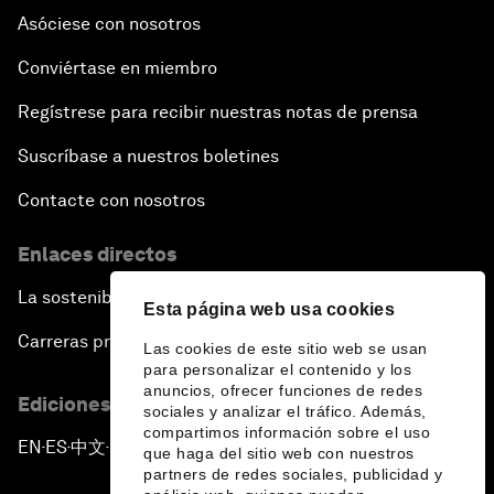
Asóciese con nosotros
Conviértase en miembro
Regístrese para recibir nuestras notas de prensa
Suscríbase a nuestros boletines
Contacte con nosotros
Enlaces directos
La sostenibilidad en el Foro
Esta página web usa cookies
Carreras profesionales
Las cookies de este sitio web se usan
para personalizar el contenido y los
anuncios, ofrecer funciones de redes
Ediciones en otros idiomas
sociales y analizar el tráfico. Además,
compartimos información sobre el uso
EN
ES
中文
日本語
▪
▪
▪
que haga del sitio web con nuestros
partners de redes sociales, publicidad y