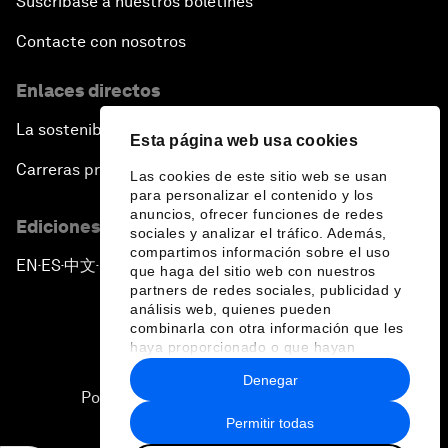
Suscríbase a nuestros boletines
Contacte con nosotros
Enlaces directos
La sostenibilidad en el Foro
Esta página web usa cookies
Carreras profesionales
Las cookies de este sitio web se usan
para personalizar el contenido y los
anuncios, ofrecer funciones de redes
Ediciones en otros idiomas
sociales y analizar el tráfico. Además,
compartimos información sobre el uso
EN
ES
中文
日本語
▪
▪
▪
que haga del sitio web con nuestros
partners de redes sociales, publicidad y
análisis web, quienes pueden
combinarla con otra información que les
haya proporcionado o que hayan
recopilado a partir del uso que haya
Denegar
hecho de sus servicios.
Política de privacidad y normas de uso
Permitir todas
Sitemap