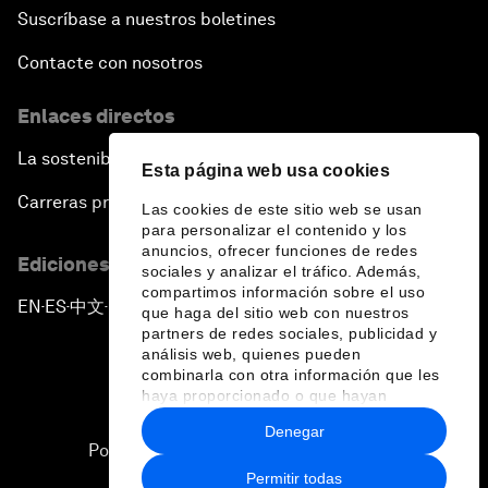
Suscríbase a nuestros boletines
Contacte con nosotros
Enlaces directos
La sostenibilidad en el Foro
Esta página web usa cookies
Carreras profesionales
Las cookies de este sitio web se usan
para personalizar el contenido y los
anuncios, ofrecer funciones de redes
Ediciones en otros idiomas
sociales y analizar el tráfico. Además,
compartimos información sobre el uso
EN
ES
中文
日本語
▪
▪
▪
que haga del sitio web con nuestros
partners de redes sociales, publicidad y
análisis web, quienes pueden
combinarla con otra información que les
haya proporcionado o que hayan
recopilado a partir del uso que haya
Denegar
hecho de sus servicios.
Política de privacidad y normas de uso
Permitir todas