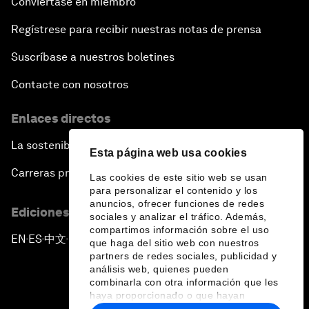
Conviértase en miembro
Regístrese para recibir nuestras notas de prensa
Suscríbase a nuestros boletines
Contacte con nosotros
Enlaces directos
La sostenibilidad en el Foro
Esta página web usa cookies
Carreras profesionales
Las cookies de este sitio web se usan
para personalizar el contenido y los
anuncios, ofrecer funciones de redes
Ediciones en otros idiomas
sociales y analizar el tráfico. Además,
compartimos información sobre el uso
EN
ES
中文
日本語
▪
▪
▪
que haga del sitio web con nuestros
partners de redes sociales, publicidad y
análisis web, quienes pueden
combinarla con otra información que les
haya proporcionado o que hayan
recopilado a partir del uso que haya